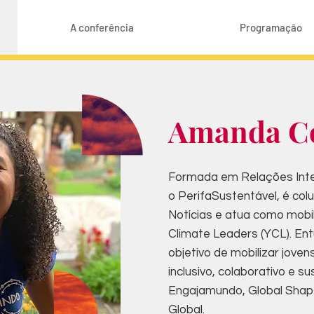
A conferência
Programação
Amanda C
Formada em Relações Int
o PerifaSustentável, é col
Notícias e atua como mobi
Climate Leaders (YCL). En
objetivo de mobilizar joven
inclusivo, colaborativo e s
Engajamundo, Global Shap
Global.