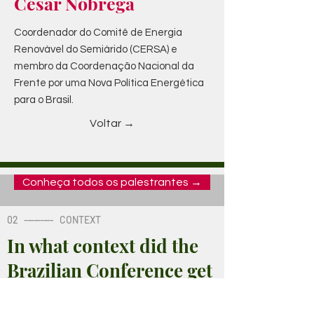
César Nóbrega
Coordenador do Comitê de Energia
Renovável do Semiárido (CERSA) e
membro da Coordenação Nacional da
Frente por uma Nova Política Energética
para o Brasil.
Voltar →
Conheça todos os palestrantes →
02
---------
CONTEXT
In what context did the
Brazilian Conference get
out?