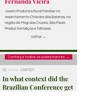
Fernanda Vieira
Jovem Produtora Rural Familiar no
assentamento Chácara dos Baianos, na
região de Mogi das Cruzes, São Paulo.
Produz hortaliças e folhosas.
Voltar →
Conheça todos os palestrantes →
02
---------
CONTEXT
In what context did the
Brazilian Conference get
out?
02
---------
CONTEXT