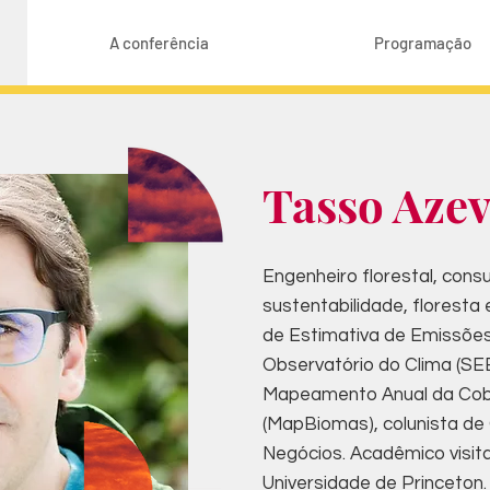
A conferência
Programação
Tasso Aze
Engenheiro florestal, cons
sustentabilidade, floresta
de Estimativa de Emissões
Observatório do Clima (SE
Mapeamento Anual da Cober
(MapBiomas), colunista de
Negócios. Acadêmico visita
Universidade de Princeton. 