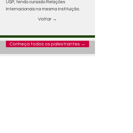
USP, tendo cursado Relações
Internacionais na mesma instituição.
Voltar →
Conheça todos os palestrantes →
02
---------
CONTEXT
In what context did the
Brazilian Conference get
out?
02
---------
CONTEXT
02
---------
CONTEXT
02
---------
CONTEXT
02
---------
CONTEXT