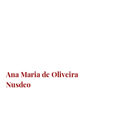
Ana Maria de Oliveira
Nusdeo
Professora Associada da Faculdade
de Direito da Universidade de São
Paulo. Departamento de Direito
Econômico, Financeiro e Tributário -
Subárea de Direito Ambiental.
Diretora de Biodiversidade do