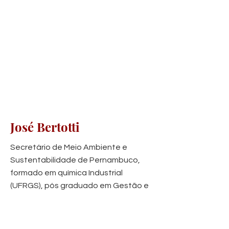
José Bertotti
Secretário de Meio Ambiente e
Sustentabilidade de Pernambuco,
formado em química Industrial
(UFRGS), pós graduado em Gestão e
Políticas Públicas pela (FBV) e mestre
em Engenharia de Produção (UFPE).
Foi secretário de Ciência, Tecnologia