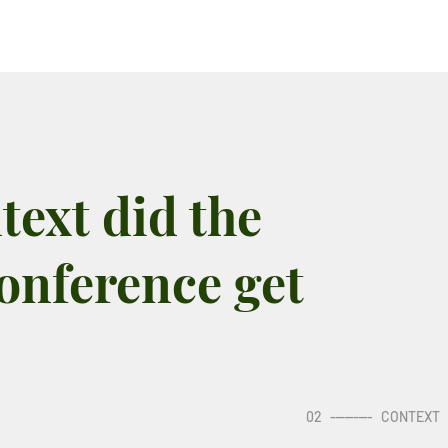
text did the
onference get
02
---------
CONTEXT