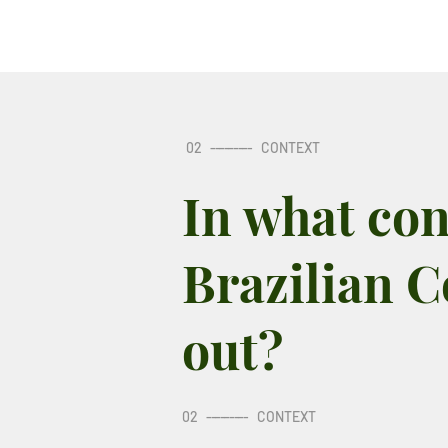
02
---------
CONTEXT
In what con
Brazilian C
out?
02
---------
CONTEXT