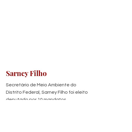
Sarney Filho
Secretário de Meio Ambiente do
Distrito Federal, Sarney Filho foi eleito
deputado por 10 mandatos.
Participou da Assembleia
Constituinte de 1988 e criou a
Comissão do Meio Ambiente da
Câmara dos Deputados, que