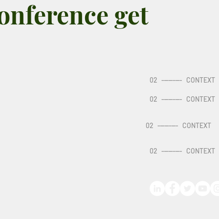
onference get
02
---------
CONTEXT
02
---------
CONTEXT
02
---------
CONTEXT
02
---------
CONTEXT