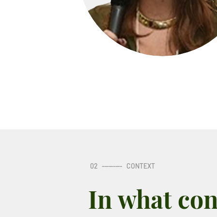
02
---------
CONTEXT
In what con