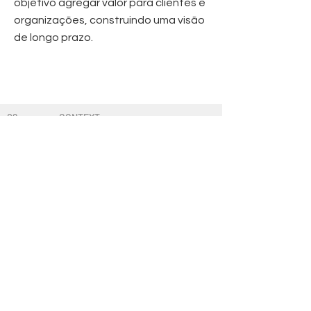
objetivo agregar valor para clientes e
organizações, construindo uma visão
de longo prazo.
02
---------
CONTEXT
In what context did the
Brazilian Conference get
out?
02
---------
CONTEXT
02
---------
CONTEXT
02
---------
CONTEXT
02
---------
CONTEXT
02
---------
CONTEXT