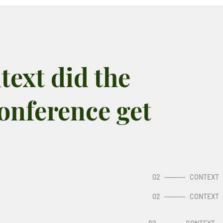
text did the
onference get
02
---------
CONTEXT
02
---------
CONTEXT