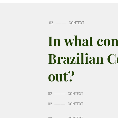
02
---------
CONTEXT
In what con
Brazilian C
out?
02
---------
CONTEXT
02
---------
CONTEXT