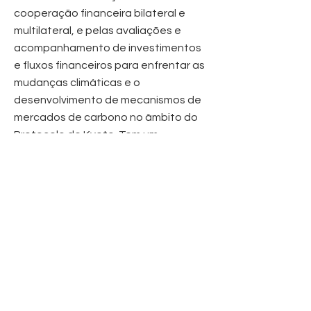
cooperação financeira bilateral e
multilateral, e pelas avaliações e
acompanhamento de investimentos
e fluxos financeiros para enfrentar as
mudanças climáticas e o
desenvolvimento de mecanismos de
mercados de carbono no âmbito do
Protocolo de Kyoto. Tem um
mestrado em economia pelo Instituto
de Estudos Internacionais de
Genebra.
02
---------
CONTEXT
In what context did the