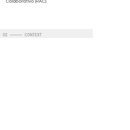
Colaborativo (RAC).
02
---------
CONTEXT
In what context did the
Brazilian Conference get
out?
02
---------
CONTEXT
02
---------
CONTEXT
02
---------
CONTEXT
02
---------
CONTEXT
02
---------
CONTEXT
02
---------
CONTEXT
02
---------
CONTEXT