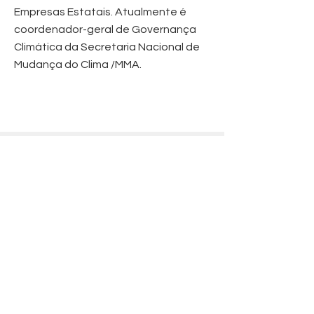
Empresas Estatais. Atualmente é
coordenador-geral de Governança
Climática da Secretaria Nacional de
Mudança do Clima /MMA.
02
---------
CONTEXT
In what context did the
Brazilian Conference get
out?
02
---------
CONTEXT
02
---------
CONTEXT
02
---------
CONTEXT
02
---------
CONTEXT